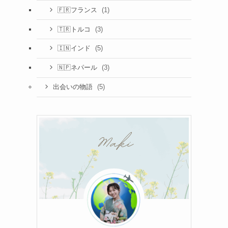
(1)
🇫🇷フランス
(3)
🇹🇷トルコ
(5)
🇮🇳インド
(3)
🇳🇵ネパール
(5)
出会いの物語