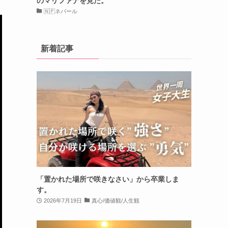
のマリファナを見た。
🇳🇵ネパール
新着記事
「置かれた場所で咲きなさい」から卒業しま
す。
2026年7月19日
真心/価値観/人生観