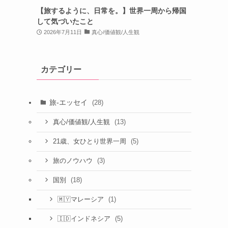
【旅するように、日常を。】世界一周から帰国
して気づいたこと
2026年7月11日
真心/価値観/人生観
カテゴリー
旅-エッセイ
(28)
(13)
真心/価値観/人生観
(5)
21歳、女ひとり世界一周
(3)
旅のノウハウ
(18)
国別
(1)
🇲🇾マレーシア
(5)
🇮🇩インドネシア