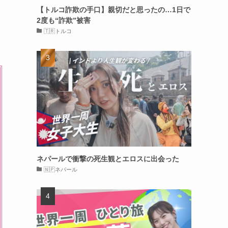
【トルコ詐欺の手口】親切だと思ったの…1日で
2度も“詐欺”被害
🇹🇷トルコ
ネパールで衝撃の死生観とエロスに出会った
🇳🇵ネパール