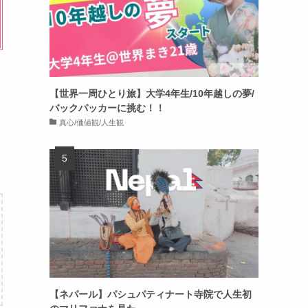
【世界一周ひとり旅】大学4年生/10年越しの夢/
バックパッカーに挑む！！
真心/価値観/人生観
【ネパール】パシュパティナート寺院で人生初